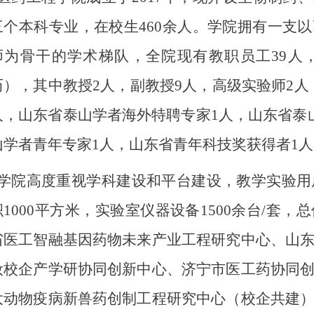
三个本科专业，在校生
460
余人。学院拥有一支以
师为骨干的学术梯队，全院现有教职员工
39
人
历），其中教授2
人，副教授9
人，高级实验师
2
人
人，山东省泰山学者海外特聘专家1人，山东省泰
山学者青年专家
1
人，山东省青年科技奖获得者
1
人
学院高度重视学科建设和平台建设，教学实验用
积
1000
平方米，实验室仪器设备
1500
余台
/
套，总
省医工智融基因药物未来产业工程研究中心、山
妆校企产学研协同创新中心、济宁市医工药协同
大动物疫病新兽药创制工程研究中心（校企共建