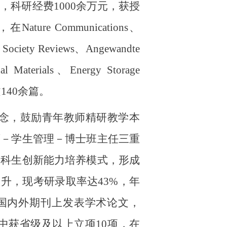
，科研经费1000
余万元，获授
，
在
Nature Communications
、
 Society Reviews、
Angewandte
al Materials
、
Energy Storage
文
140
余篇。
理念，鼓励青年教师精研教学本
育－学生管理－博士班主任三重
本科生创新能力培养模式，形成
提升，现考研录取率达
43%
，年
国内外期刊上发表学术论文
，
中
获
省级及以上立项
10
项
，
在