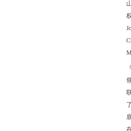
J
C
M