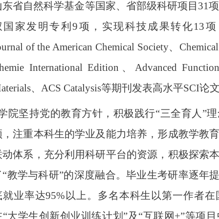
山东省自然科学基金等国家、省部级科研项目31
项
权国家发明专利
9
项，实现科技成果转化13
项
ournal of the American Chemical Society
、Chemical
hemie International Edition
、
Advanced Function
ater
ials
、
ACS Catalysi
s
等期刊发表高水平
SCI
论
学院坚持党的教育方针，积极践行
“三全育人”
领，注重本科生的学业及能力培养，形成教学教
联动体系，充分利用科研平台的资源，积极探索
了“教学与科研”的深度融合。毕业生考研率逐年
底就业率达
95%
以上。多名本科生以第一作者在
在
“大学生创新创业
训练计划
”
及
“互联网
+
”
等
项目